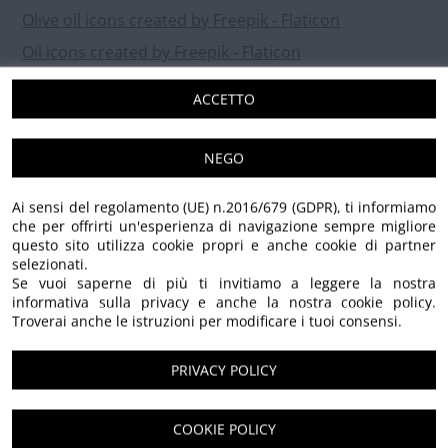
Olive oil icons created by Freepik - Flaticon
Oil icons created by Freepik - Flaticon
Parallel icons created by mavadee - Flaticon
ACCETTO
Facebook icons created by Freepik - Flaticon
Instagram icons created by Freepik - Flaticon
NEGO
Arrow icons created by Freepik - Flaticon
Ai sensi del regolamento (UE) n.2016/679 (GDPR), ti informiamo
Search icons created by Freepik - Flaticon
che per offrirti un'esperienza di navigazione sempre migliore
Greater than symbol icons created by IconsBox -
questo sito utilizza cookie propri e anche cookie di partner
selezionati.
Flaticon
Se vuoi saperne di più ti invitiamo a leggere la nostra
User icons created by Freepik - Flaticon
informativa sulla privacy e anche la nostra cookie policy.
Troverai anche le istruzioni per modificare i tuoi consensi.
Visibility icons created by Andrean Prabowo - Flaticon
Close icons created by Fuzzee - Flaticon
PRIVACY POLICY
Visa icons created by Freepik - Flaticon
Di Mastercard Incorporated -
COOKIE POLICY
https://brand.mastercard.com/brandcenter/masterc