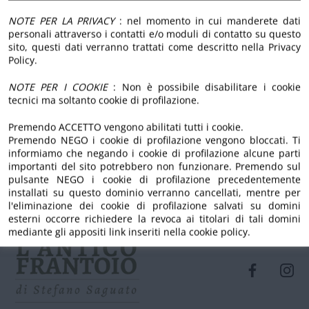
ard-brand-mark/downloads.html
NOTE PER LA PRIVACY
: nel momento in cui manderete dati
personali attraverso i contatti e/o moduli di contatto su questo
, Pubblico dominio,
sito, questi dati verranno trattati come descritto nella Privacy
Collegamento
Policy.
American express icons created by Freepik - Flaticon
NOTE PER I COOKIE
: Non è possibile disabilitare i cookie
Google pay icons created by Freepik - Flaticon
tecnici ma soltanto cookie di profilazione.
More icons created by Kirill Kazachek - Flaticon
Premendo ACCETTO vengono abilitati tutti i cookie.
Google play music icons created by Freepik - Flaticon
Premendo NEGO i cookie di profilazione vengono bloccati. Ti
informiamo che negando i cookie di profilazione alcune parti
importanti del sito potrebbero non funzionare. Premendo sul
pulsante NEGO i cookie di profilazione precedentemente
installati su questo dominio verranno cancellati, mentre per
l'eliminazione dei cookie di profilazione salvati su domini
esterni occorre richiedere la revoca ai titolari di tali domini
mediante gli appositi link inseriti nella cookie policy.