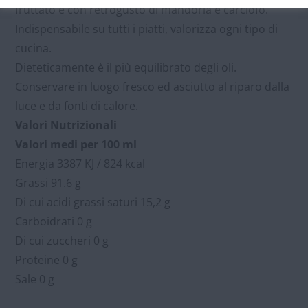
fruttato e con retrogusto di mandorla e carciofo.
Indispensabile su tutti i piatti, valorizza ogni tipo di
cucina.
Dieteticamente è il più equilibrato degli oli.
Conservare in luogo fresco ed asciutto al riparo dalla
luce e da fonti di calore.
Valori Nutrizionali
Valori medi per 100 ml
Energia 3387 KJ / 824 kcal
Grassi 91.6 g
Di cui acidi grassi saturi 15,2 g
Carboidrati 0 g
Di cui zuccheri 0 g
Proteine 0 g
Sale 0 g