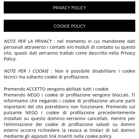
PRIVACY POLICY
Descrizione
COOKIE POLICY
L' Olio extra vergine di oliva Biologico 100% Italiano di
NOTE PER LA PRIVACY
: nel momento in cui manderete dati
personali attraverso i contatti e/o moduli di contatto su questo
Cultivar Taggiasca è un olio ottenuto da olive italiane
sito, questi dati verranno trattati come descritto nella Privacy
di Cultivar Taggiasca coltivate in Italia e precisamente
Policy.
nelle valli del Dianese secondo i criteri
NOTE PER I COOKIE
: Non è possibile disabilitare i cookie
dell'agricoltura biologica, senza l'utilizzo di pesticidi e
tecnici ma soltanto cookie di profilazione.
altre sostanze chimiche.
Premendo ACCETTO vengono abilitati tutti i cookie.
L'assenza di residui di tali sostanze viene
Premendo NEGO i cookie di profilazione vengono bloccati. Ti
rigorosamente controllata presso laboratori
informiamo che negando i cookie di profilazione alcune parti
importanti del sito potrebbero non funzionare. Premendo sul
accreditati e la gestione dell'intera filiera del
pulsante NEGO i cookie di profilazione precedentemente
prodotto viene supervisionata e certificata dall'ente
installati su questo dominio verranno cancellati, mentre per
l'eliminazione dei cookie di profilazione salvati su domini
BioAgriCert.
esterni occorre richiedere la revoca ai titolari di tali domini
Il suo gusto è delicato ed equilibrato lievemente
mediante gli appositi link inseriti nella cookie policy.